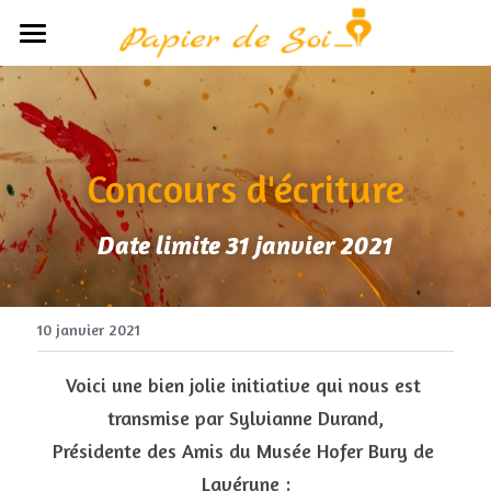
×
LES CATÉGORIES DE LA BOUTIQUE
Accueil
Toutes les catégories
Le concept
Concours d'écriture
Avis
Participants
Date limite 31 janvier 2021
Partenaires
POWERED BY
Médias
10 janvier 2021
Boutique
Voici une bien jolie initiative qui nous est 
transmise par Sylvianne Durand,
Présidente des Amis du Musée Hofer Bury de 
Lavérune :