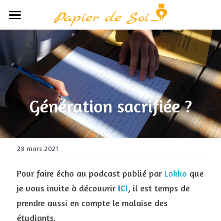
×
LES CATÉGORIES DE LA BOUTIQUE
Accueil
Toutes les catégories
Le concept
Avis
Génération sacrifiée ?
Participants
Partenaires
POWERED BY
Médias
28 mars 2021
Boutique
Pour faire écho au podcast publié par 
Lokko 
que 
je vous invite à découvrir 
ICI
, il est temps de 
prendre aussi en compte le malaise des 
étudiants.