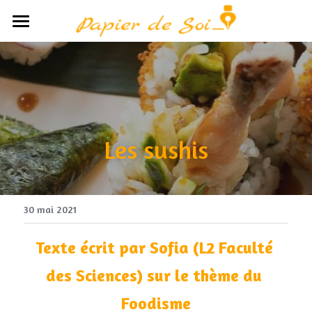
×
LES CATÉGORIES DE LA BOUTIQUE
Accueil
Toutes les catégories
Le concept
Avis
Les sushis
Participants
Partenaires
POWERED BY
Médias
30 mai 2021
Boutique
Texte écrit par Sofia (L2 Faculté 
des Sciences) sur le thème du 
Foodisme